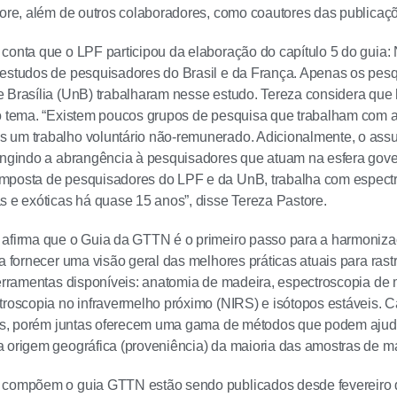
tore, além de outros colaboradores, como coautores das publicaç
conta que o LPF participou da elaboração do capítulo 5 do guia: N
 estudos de pesquisadores do Brasil e da França. Apenas os pes
 Brasília (UnB) trabalharam nesse estudo. Tereza considera que 
no tema. “Existem poucos grupos de pesquisa que trabalham com 
um trabalho voluntário não-remunerado. Adicionalmente, o assun
ringindo a abrangência à pesquisadores que atuam na esfera gov
posta de pesquisadores do LPF e da UnB, trabalha com espectro
s e exóticas há quase 15 anos”, disse Tereza Pastore.
 afirma que o Guia da GTTN é o primeiro passo para a harmoniz
sa fornecer uma visão geral das melhores práticas atuais para ras
 ferramentas disponíveis: anatomia de madeira, espectroscopia 
troscopia no infravermelho próximo (NIRS) e isótopos estáveis.
ões, porém juntas oferecem uma gama de métodos que podem ajudar 
 origem geográfica (proveniência) da maioria das amostras de m
 compõem o guia GTTN estão sendo publicados desde fevereiro de