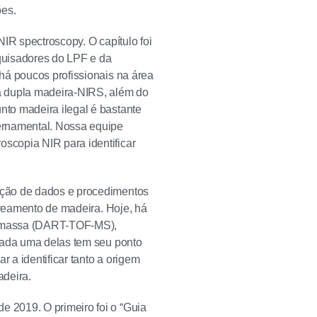
ões.
IR spectroscopy. O capítulo foi
quisadores do LPF e da
há poucos profissionais na área
a dupla madeira-NIRS, além do
to madeira ilegal é bastante
ernamental. Nossa equipe
scopia NIR para identificar
ação de dados e procedimentos
treamento de madeira. Hoje, há
de massa (DART-TOF-MS),
 Cada uma delas tem seu ponto
a identificar tanto a origem
adeira.
 2019. O primeiro foi o “Guia