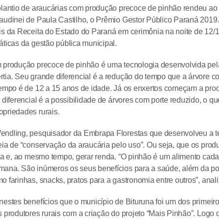
plantio de araucárias com produção precoce de pinhão rendeu ao 
audinei de Paula Castilho, o Prêmio Gestor Público Paraná 2019
is da Receita do Estado do Paraná em cerimônia na noite de 12/11
áticas da gestão pública municipal.
m produção precoce de pinhão é uma tecnologia desenvolvida pel
tia. Seu grande diferencial é a redução do tempo que a árvore c
tempo é de 12 a 15 anos de idade. Já os enxertos começam a produ
diferencial é a possibilidade de árvores com porte reduzido, o que
priedades rurais.
endling, pesquisador da Embrapa Florestas que desenvolveu a te
eia de “conservação da araucária pelo uso”. Ou seja, que os prod
ria e, ao mesmo tempo, gerar renda. “O pinhão é um alimento cad
mana. São inúmeros os seus benefícios para a saúde, além da po
o farinhas, snacks, pratos para a gastronomia entre outros”, anal
nestes benefícios que o município de Bituruna foi um dos primeiro
s produtores rurais com a criação do projeto “Mais Pinhão”. Logo 