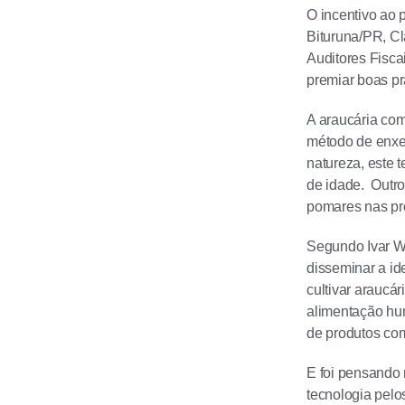
O incentivo ao 
Bituruna/PR, Cl
Auditores Fisca
premiar boas pr
A araucária co
método de enxer
natureza, este 
de idade. Outro 
pomares nas pro
Segundo Ivar W
disseminar a id
cultivar araucá
alimentação hu
de produtos com
E foi pensando 
tecnologia pelo