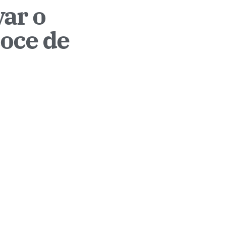
var o
coce de