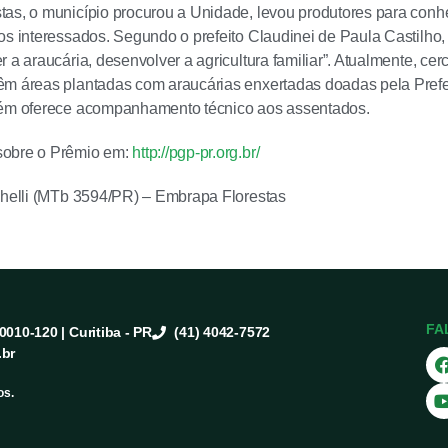
as, o município procurou a Unidade, levou produtores para conhe
os interessados. Segundo o prefeito Claudinei de Paula Castilho,
r a araucária, desenvolver a agricultura familiar”. Atualmente, ce
m áreas plantadas com araucárias enxertadas doadas pela Prefe
bém oferece acompanhamento técnico aos assentados.
obre o Prêmio em:
http://pgp-pr.org.br/
helli
(MTb 3594/PR) –
Embrapa Florestas
FA
80010-120 | Curitiba - PR
(41) 4042-7572
.br
os.