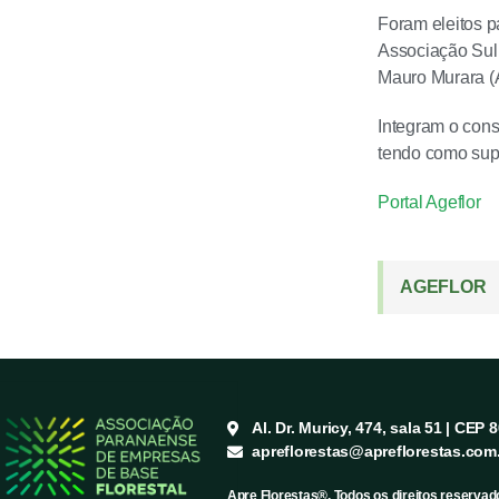
Foram eleitos p
Associação Sulb
Mauro Murara (A
Integram o conse
tendo como supl
Portal Ageflor
AGEFLOR
Al. Dr. Muricy, 474, sala 51 | CEP 
apreflorestas@apreflorestas.com
Apre Florestas®. Todos os direitos reservad