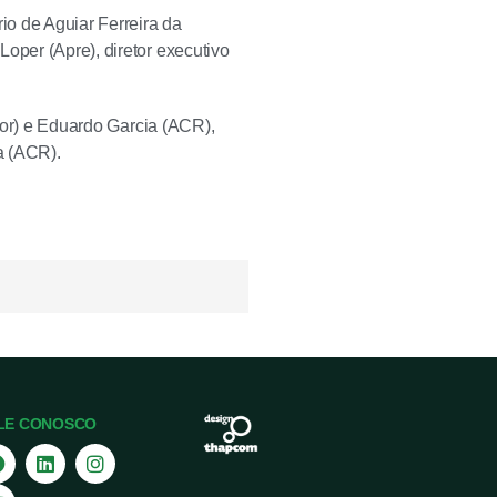
io de Aguiar Ferreira da
oper (Apre), diretor executivo
flor) e Eduardo Garcia (ACR),
a (ACR).
LE CONOSCO