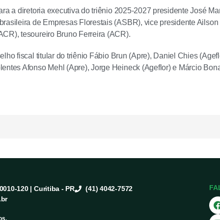
ara a diretoria executiva do triênio 2025-2027 presidente José Mar
rasileira de Empresas Florestais (ASBR), vice presidente Ailson L
CR), tesoureiro Bruno Ferreira (ACR).
lho fiscal titular do triênio Fábio Brun (Apre), Daniel Chies (Age
entes Afonso Mehl (Apre), Jorge Heineck (Ageflor) e Márcio Bon
FA
80010-120 | Curitiba - PR
(41) 4042-7572
.br
os.