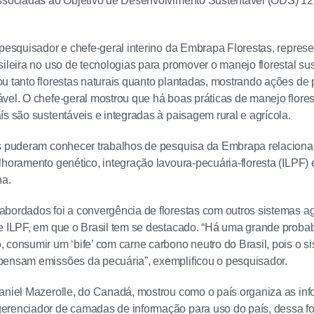
associadas ao Objetivo de Desenvolvimento Sustentável (ODS) 
 pesquisador e chefe-geral interino da Embrapa Florestas, repres
sileira no uso de tecnologias para promover o manejo florestal su
u tanto florestas naturais quanto plantadas, mostrando ações d
vel. O chefe-geral mostrou que há boas práticas de manejo floresta
ís são sustentáveis e integradas à paisagem rural e agrícola.
s puderam conhecer trabalhos de pesquisa da Embrapa relacionad
lhoramento genético, integração lavoura-pecuária-floresta (ILPF)
na.
bordados foi a convergência de florestas com outros sistemas ag
e ILPF, em que o Brasil tem se destacado. “Há uma grande proba
 consumir um ‘bife’ com carne carbono neutro do Brasil, pois o
pensam emissões da pecuária”, exemplificou o pesquisador.
aniel Mazerolle, do Canadá, mostrou como o país organiza as info
erenciador de camadas de informação para uso do país, dessa f