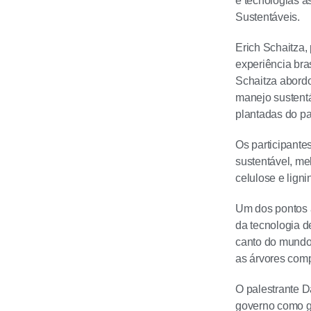
e tecnologias 
Sustentáveis.
Erich Schaitza,
experiência bra
Schaitza abordo
manejo sustentá
plantadas do pa
Os participante
sustentável, me
celulose e ligni
Um dos pontos a
da tecnologia d
canto do mundo,
as árvores com
O palestrante D
governo como g