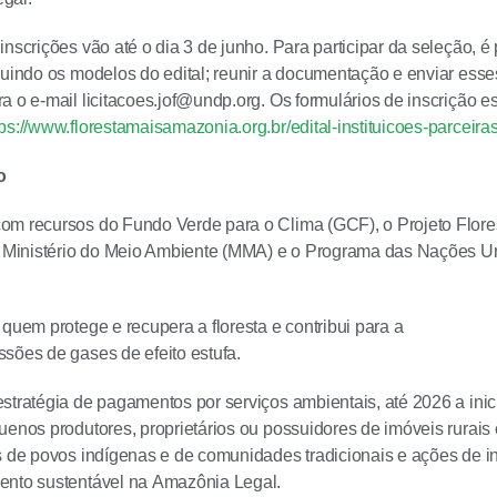
inscrições vão até o dia 3 de junho. Para participar da seleção, é
guindo os modelos do edital; reunir a documentação e enviar ess
a o e-mail licitacoes.jof@undp.org. Os formulários de inscrição e
tps://www.florestamaisamazonia.org.br/edital-instituicoes-parceiras
o
om recursos do Fundo Verde para o Clima (GCF), o Projeto Flore
 o Ministério do Meio Ambiente (MMA) e o Programa das Nações 
 quem protege e recupera a floresta e contribui para a
sões de gases de efeito estufa.
stratégia de pagamentos por serviços ambientais, até 2026 a inic
uenos produtores, proprietários ou possuidores de imóveis rurais 
s de povos indígenas e de comunidades tradicionais e ações de 
ento sustentável na Amazônia Legal.