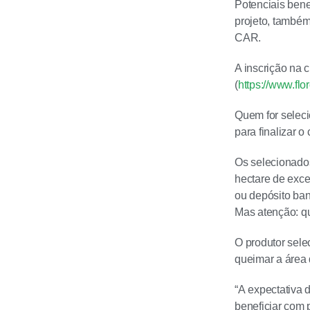
Potenciais bene
projeto, também
CAR.
A inscrição na 
(
https://www.fl
Quem for selec
para finalizar 
Os selecionado
hectare de exce
ou depósito ban
Mas atenção: qu
O produtor sele
queimar a área 
“A expectativa 
beneficiar com 