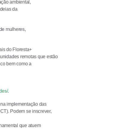
ação ambiental,
adeias da
 de mulheres,
is do Floresta+
unidades remotas que estão
lico bem como a
des/
.
s na implementação das
PCT). Podem se inscrever,
rnamental que atuem