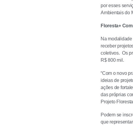
por esses servi
Ambientais do
Floresta+ Co
Na modalidade F
receber projeto
coletivos. Os p
R$ 800 mil.
“Com o novo pra
ideias de proje
ações de fortal
das próprias c
Projeto Flores
Podem se inscr
que representa