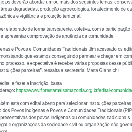
ojetos deverão abordar um ou mais dos seguintes temas: conserv
áreas degradadas, produção agroecológica, fortalecimento de c
ônica e vigilância e proteção territorial.
ser elaborado de forma transparente, coletiva, com a participação
s e apresentar comprovação de anuência da comunidade.
genas e Povos e Comunidades Tradicionais têm acessado os edita
onstrando que estamos conseguindo permear e chegar em com
o processo, a expectativa é receber várias propostas desse púb
nstituições parceiras”, ressalta a secretária Marta Giannichi.
dital e fazer a inscrição, basta
ndereço:
https://www.florestamaisamazonia.org.br/edital-comunida
ém está com edital aberto para selecionar instituições parceira
to dos Povos Indígenas e Povos e Comunidades Tradicionais (PI
presentativas dos povos indígenas ou comunidades tradicionais
gal e organizações da sociedade civil ou organização não gove
gal.