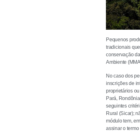
Pequenos produt
tradicionais q
conservação da 
Ambiente (MMA)
No caso dos peq
inscrições de i
proprietários o
Pará, Rondônia,
seguintes crité
Rural (Sicar); 
módulo tem, em 
assinar o termo