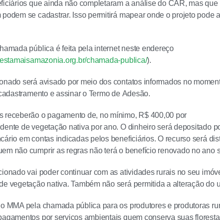
ficiários que ainda não completaram a análise do CAR, mas que t
 podem se cadastrar. Isso permitirá mapear onde o projeto pode 
chamada pública é feita pela internet neste endereço
orestamaisamazonia.org.br/chamada-publica/
).
ionado será avisado por meio dos contatos informados no moment
o cadastramento e assinar o Termo de Adesão.
s receberão o pagamento de, no mínimo, R$ 400,00 por
dente de vegetação nativa por ano. O dinheiro será depositado po
cário em contas indicadas pelos beneficiários. O recurso será dis
em não cumprir as regras não terá o benefício renovado no ano s
cionado vai poder continuar com as atividades rurais no seu imó
de vegetação nativa. Também não será permitida a alteração do 
do MMA pela chamada pública para os produtores e produtoras ru
pagamentos por serviços ambientais quem conserva suas florest