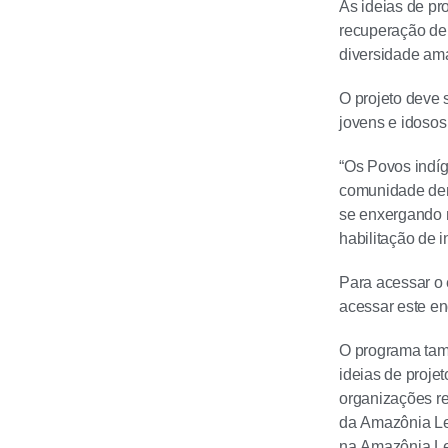
As ideias de pr
recuperação de 
diversidade amaz
O projeto deve 
jovens e idoso
“Os Povos indí
comunidade dem
se enxergando n
habilitação de i
Para acessar o e
acessar este e
O programa tamb
ideias de proje
organizações re
da Amazônia Le
na Amazônia Le