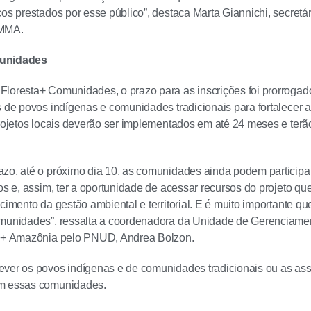
ços prestados por esse público”, destaca Marta Giannichi, secret
 MMA.
munidades
loresta+ Comunidades, o prazo para as inscrições foi prorrogado
s de povos indígenas e comunidades tradicionais para fortalecer a 
rojetos locais deverão ser implementados em até 24 meses e terã
zo, até o próximo dia 10, as comunidades ainda podem participar
tos e, assim, ter a oportunidade de acessar recursos do projeto qu
ecimento da gestão ambiental e territorial. E é muito importante q
omunidades”, ressalta a coordenadora da Unidade de Gerenciame
ta+ Amazônia pelo PNUD, Andrea Bolzon.
ever os povos indígenas e de comunidades tradicionais ou as as
m essas comunidades.