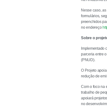
Nesse caso, as 
formulários, se
preenchidos par
no endereço
ht
Sobre o projet
Implementado c
parceria entre
(PNUD).
O Projeto apoia
redução de emis
Com o foco na e
trabalho de peq
apoiará projeto
no desenvolvim