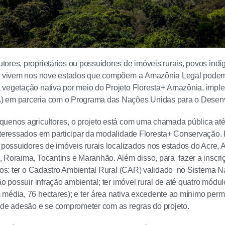
ores, proprietários ou possuidores de imóveis rurais, povos in
ue vivem nos nove estados que compõem a Amazônia Legal podem
vegetação nativa por meio do Projeto Floresta+ Amazônia, imple
 em parceria com o Programa das Nações Unidas para o Desen
uenos agricultores, o projeto está com uma chamada pública até 
nteressados em participar da modalidade Floresta+ Conservação. 
u possuidores de imóveis rurais localizados nos estados do Acre
 Roraima, Tocantins e Maranhão. Além disso, para fazer a inscri
rios: ter o Cadastro Ambiental Rural (CAR) validado no Sistema 
não possuir infração ambiental; ter imóvel rural de até quatro mód
média, 76 hectares); e ter área nativa excedente ao mínimo permit
 de adesão e se comprometer com as regras do projeto.