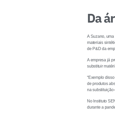
Da ár
A Suzano, uma d
materiais sinté
de P&D da empre
A empresa já pr
substituir maté
“Exemplo disso é
de produtos abs
na substituição 
No Instituto SE
durante a pand