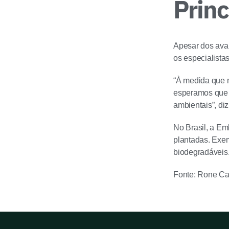
Princ
Apesar dos avan
os especialista
“À medida que 
esperamos que 
ambientais”, di
No Brasil, a Em
plantadas. Exem
biodegradáveis
Fonte: Rone C