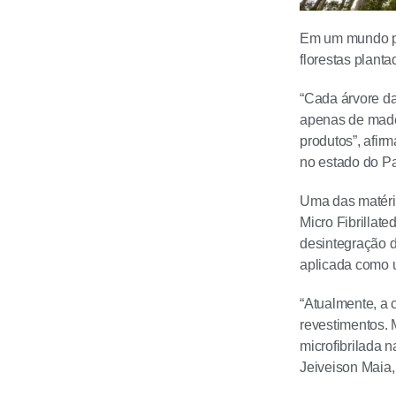
Em um mundo pre
florestas plant
“Cada árvore da
apenas de madei
produtos”, afir
no estado do P
Uma das matéria
Micro Fibrillate
desintegração da
aplicada como u
“Atualmente, a 
revestimentos. 
microfibrilada 
Jeiveison Maia,