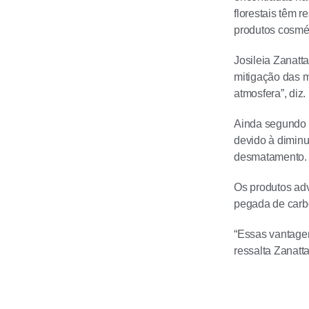
florestais têm 
produtos cosmé
Josileia Zanatt
mitigação das m
atmosfera”, diz.
Ainda segundo e
devido à diminu
desmatamento.
Os produtos adv
pegada de carbo
“Essas vantagen
ressalta Zanatta