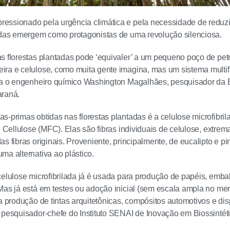
ssionado pela urgência climática e pela necessidade de reduzir
adas emergem como protagonistas de uma revolução silenciosa.
s florestas plantadas pode ‘equivaler’ a um pequeno poço de petr
ra e celulose, como muita gente imagina, mas um sistema multif
ma o engenheiro químico Washington Magalhães, pesquisador da 
araná.
s-primas obtidas nas florestas plantadas é a celulose microfibr
d Cellulose (MFC). Elas são fibras individuais de celulose, extrem
s fibras originais. Proveniente, principalmente, de eucalipto e pin
ma alternativa ao plástico.
celulose microfibrilada já é usada para produção de papéis, emba
Mas já está em testes ou adoção inicial (sem escala ampla no me
na produção de tintas arquitetônicas, compósitos automotivos e dis
 pesquisador-chefe do Instituto SENAI de Inovação em Biossintéti