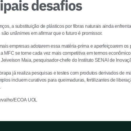
ipais desafios
ços, a substituição de plásticos por fibras naturais ainda enfrent
s são unânimes em afirmar que o futuro é promissor.
mais empresas adotarem essa matéria-prima e aperfeiçoarem os p
a MFC se torne cada vez mais competitiva em termos econômicos
z Jeiveison Maia, pesquisador-chefe do Instituto SENAI de Inovaçã
brapa já realiza pesquisas e testes com produtos derivados de mat
plos incluem curativos para queimaduras, fertilizantes de liberaç
.
arvalho/ECOA UOL