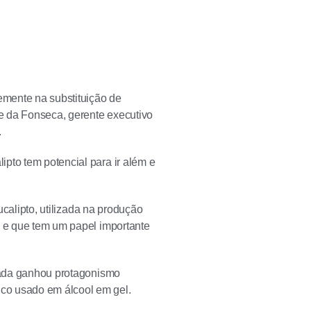
emente na substituição de
me da Fonseca, gerente executivo
.
pto tem potencial para ir além e
ucalipto, utilizada na produção
, e que tem um papel importante
ilada ganhou protagonismo
co usado em álcool em gel.