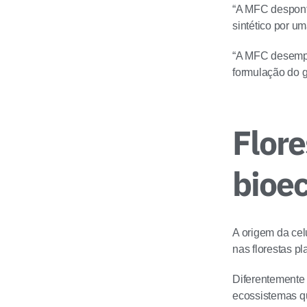
“A MFC despont
sintético por um
“A MFC desempen
formulação do ge
Flore
bioe
A origem da cel
nas florestas pl
Diferentemente 
ecossistemas qu