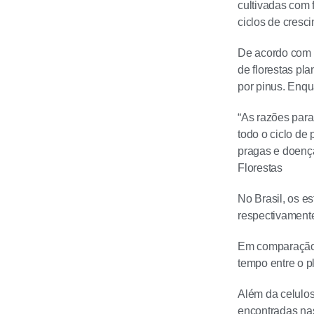
cultivadas com 
ciclos de cresci
De acordo com a
de florestas pl
por pinus. Enqu
“As razões para
todo o ciclo de
pragas e doença
Florestas
No Brasil, os e
respectivamente
Em comparação 
tempo entre o p
Além da celulos
encontradas nas