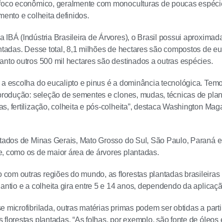
foco econômico, geralmente com monoculturas de poucas espécie
mento e colheita definidos.
 IBÁ (Indústria Brasileira de Árvores), o Brasil possui aproxima
antadas. Desse total, 8,1 milhões de hectares são compostos de eu
anto outros 500 mil hectares são destinados a outras espécies.
 a escolha do eucalipto e pinus é a dominância tecnológica. Tem
 produção: seleção de sementes e clones, mudas, técnicas de plan
s, fertilização, colheita e pós-colheita”, destaca Washington M
stados de Minas Gerais, Mato Grosso do Sul, São Paulo, Paraná 
, como os de maior área de árvores plantadas.
com outras regiões do mundo, as florestas plantadas brasileira
lantio e a colheita gira entre 5 e 14 anos, dependendo da aplicaçã
e microfibrilada, outras matérias primas podem ser obtidas a part
 florestas plantadas. “As folhas, por exemplo, são fonte de óleo