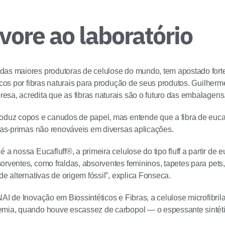
vore ao laboratório
as maiores produtoras de celulose do mundo, tem apostado fort
ticos por fibras naturais para produção de seus produtos. Guilher
sa, acredita que as fibras naturais são o futuro das embalagens
oduz copos e canudos de papel, mas entende que a fibra de eucali
rias-primas não renováveis em diversas aplicações.
 a nossa Eucafluff®, a primeira celulose do tipo fluff a partir de e
orventes, como fraldas, absorventes femininos, tapetes para pets
de alternativas de origem fóssil”, explica Fonseca.
NAI de Inovação em Biossintéticos e Fibras, a celulose microfibr
emia, quando houve escassez de carbopol — o espessante sintéti