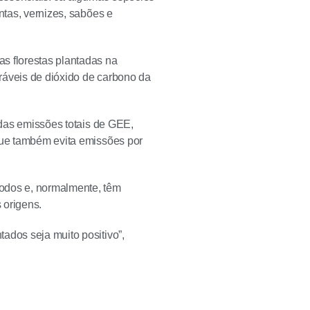
ntas, vernizes, sabões e
s florestas plantadas na
ráveis de dióxido de carbono da
o das emissões totais de GEE,
 que também evita emissões por
íodos e, normalmente, têm
 origens.
ados seja muito positivo”,