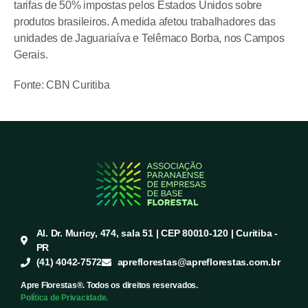
tarifas de 50% impostas pelos Estados Unidos sobre
produtos brasileiros. A medida afetou trabalhadores das
unidades de Jaguariaíva e Telêmaco Borba, nos Campos
Gerais.
Fonte: CBN Curitiba
Al. Dr. Muricy, 474, sala 51 | CEP 80010-120 | Curitiba -
PR
(41) 4042-7572
apreflorestas@apreflorestas.com.br
Apre Florestas®. Todos os direitos reservados.
Política de Privacidade.