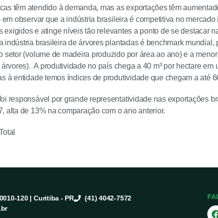
cas têm atendido à demanda, mas as exportações têm aumentad
s em observar que a indústria brasileira é competitiva no mercado 
os exigidos e atinge níveis tão relevantes a ponto de se destacar 
 indústria brasileira de árvores plantadas é benchmark mundial, 
o setor (volume de madeira produzido por área ao ano) e a menor r
s árvores). A produtividade no país chega a 40 m³ por hectare e
as à entidade temos índices de produtividade que chegam a até 60
oi responsável por grande representatividade nas exportações b
, alta de 13% na comparação com o ano anterior.
Total
FA
80010-120 | Curitiba - PR
(41) 4042-7572
.br