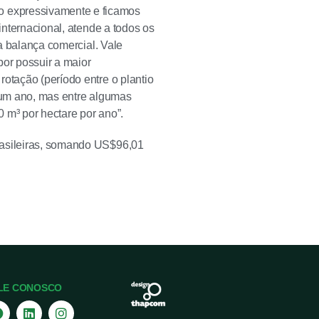
o expressivamente e ficamos
internacional, atende a todos os
na balança comercial. Vale
por possuir a maior
otação (período entre o plantio
m um ano, mas entre algumas
 m³ por hectare por ano”.
rasileiras, somando US$96,01
LE CONOSCO