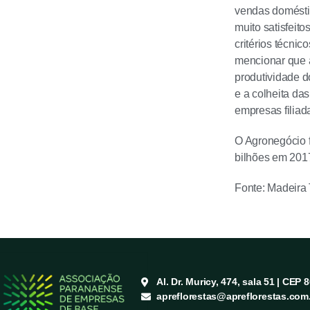
vendas domésti
muito satisfeito
critérios técnic
mencionar que a
produtividade d
e a colheita da
empresas filiad
O Agronegócio f
bilhões em 2017
Fonte: Madeira 
Al. Dr. Muricy, 474, sala 51 | CEP 
apreflorestas@apreflorestas.com