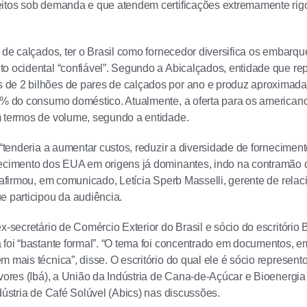
itos sob demanda e que atendem certificações extremamente rigo
a de calçados, ter o Brasil como fornecedor diversifica os embar
o ocidental “confiável”. Segundo a Abicalçados, entidade que r
de 2 bilhões de pares de calçados por ano e produz aproximada
1% do consumo doméstico. Atualmente, a oferta para os americano
 termos de volume, segundo a entidade.
l “tenderia a aumentar custos, reduzir a diversidade de fornecimen
tecimento dos EUA em origens já dominantes, indo na contramão 
, afirmou, em comunicado, Letícia Sperb Masselli, gerente de rel
e participou da audiência.
x-secretário de Comércio Exterior do Brasil e sócio do escritório 
 foi “bastante formal”. “O tema foi concentrado em documentos, 
m mais técnica”, disse. O escritório do qual ele é sócio represent
rvores (Ibá), a União da Indústria de Cana-de-Açúcar e Bioenergi
ndústria de Café Solúvel (Abics) nas discussões.