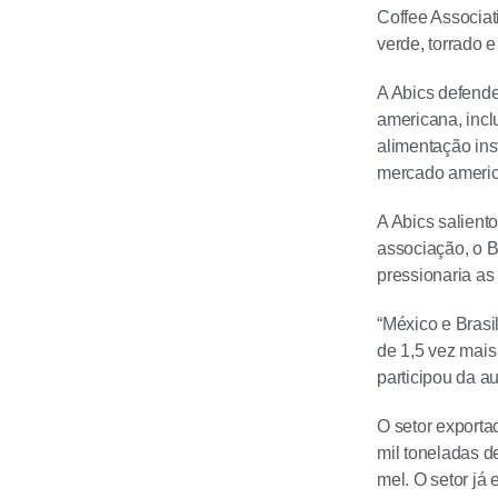
Coffee Associat
verde, torrado e
A Abics defend
americana, incl
alimentação ins
mercado americ
A Abics salient
associação, o B
pressionaria as
“México e Bras
de 1,5 vez mais 
participou da a
O setor exporta
mil toneladas d
mel. O setor já