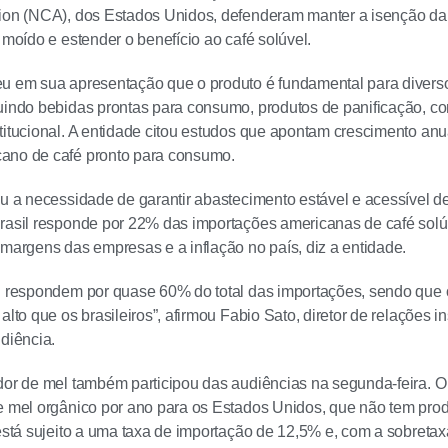
ion (NCA), dos Estados Unidos, defenderam manter a isenção da 
 moído e estender o benefício ao café solúvel.
eu em sua apresentação que o produto é fundamental para divers
uindo bebidas prontas para consumo, produtos de panificação, confe
titucional. A entidade citou estudos que apontam crescimento an
ano de café pronto para consumo.
ou a necessidade de garantir abastecimento estável e acessível d
rasil responde por 22% das importações americanas de café solúve
 margens das empresas e a inflação no país, diz a entidade.
il respondem por quase 60% do total das importações, sendo que
alto que os brasileiros”, afirmou Fabio Sato, diretor de relações i
udiência.
dor de mel também participou das audiências na segunda-feira. O 
e mel orgânico por ano para os Estados Unidos, que não tem prod
 está sujeito a uma taxa de importação de 12,5% e, com a sobreta