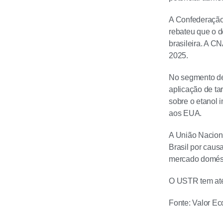
A Confederação 
rebateu que o d
brasileira. A 
2025.
No segmento de 
aplicação de tar
sobre o etanol 
aos EUA.
A União Naciona
Brasil por caus
mercado domést
O USTR tem até 
Fonte: Valor E