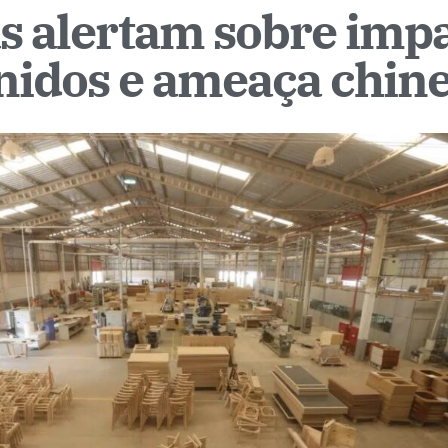
as alertam sobre imp
Unidos e ameaça chin