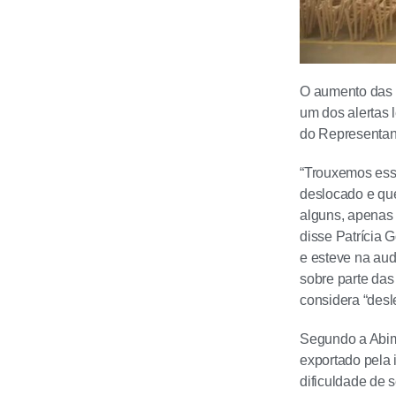
O aumento das e
um dos alertas 
do Representan
“Trouxemos esse
deslocado e qu
alguns, apenas 
disse Patrícia 
e esteve na au
sobre parte das
considera “desle
Segundo a Abim
exportado pela 
dificuldade de 