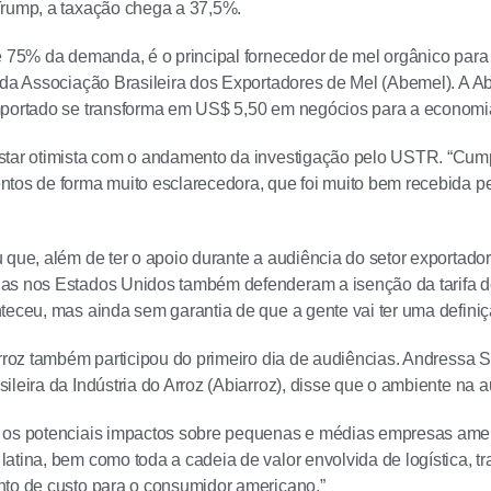
Trump, a taxação chega a 37,5%.
e 75% da demanda, é o principal fornecedor de mel orgânico par
 da Associação Brasileira dos Exportadores de Mel (Abemel). A A
mportado se transforma em US$ 5,50 em negócios para a economi
star otimista com o andamento da investigação pelo USTR. “Cu
tos de forma muito esclarecedora, que foi muito bem recebida pe
 que, além de ter o apoio durante a audiência do setor exportador
as nos Estados Unidos também defenderam a isenção da tarifa d
teceu, mas ainda sem garantia de que a gente vai ter uma definiç
arroz também participou do primeiro dia de audiências. Andressa Si
leira da Indústria do Arroz (Abiarroz), disse que o ambiente na au
 os potenciais impactos sobre pequenas e médias empresas ame
atina, bem como toda a cadeia de valor envolvida de logística, 
to de custo para o consumidor americano.”