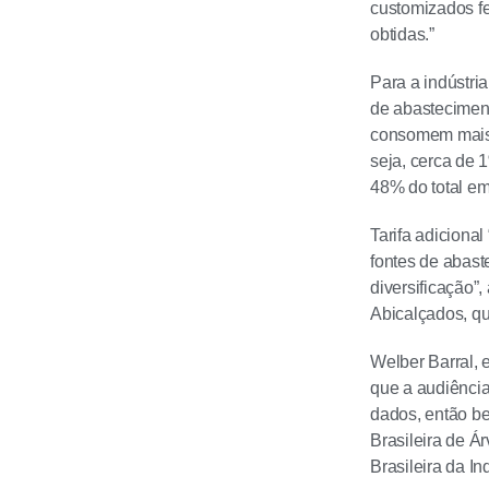
customizados fe
obtidas.”
Para a indústri
de abasteciment
consomem mais 
seja, cerca de 
48% do total em
Tarifa adiciona
fontes de abas
diversificação”
Abicalçados, qu
Welber Barral, e
que a audiência
dados, então be
Brasileira de Á
Brasileira da I