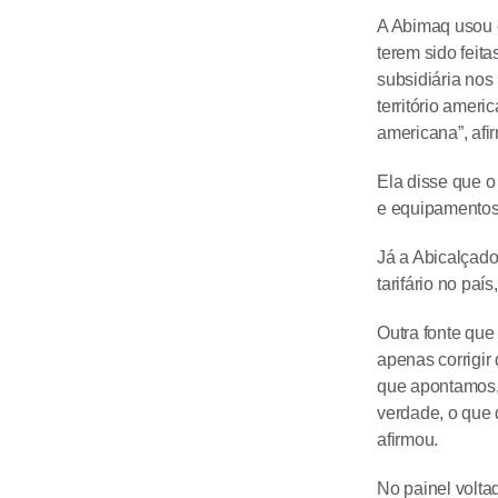
A Abimaq usou 
terem sido feit
subsidiária nos
território amer
americana”, af
Ela disse que o
e equipamentos
Já a Abicalçado
tarifário no paí
Outra fonte que
apenas corrigir
que apontamos, 
verdade, o que 
afirmou.
No painel volta