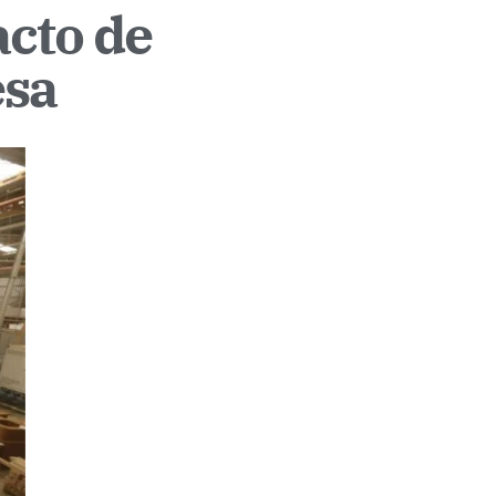
acto de
esa