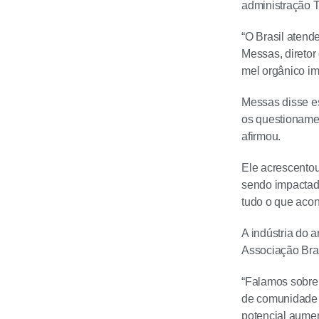
administração 
“O Brasil atend
Messas, diretor
mel orgânico i
Messas disse e
os questionamen
afirmou.
Ele acrescentou
sendo impactad
tudo o que acon
A indústria do 
Associação Brasi
“Falamos sobre
de comunidade l
potencial aumen