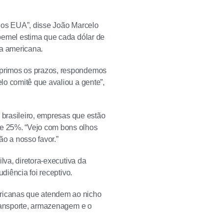
a os EUA”, disse João Marcelo
bemel estima que cada dólar de
a americana.
mprimos os prazos, respondemos
lo comitê que avaliou a gente”,
 brasileiro, empresas que estão
e 25%. “Vejo com bons olhos
ão a nosso favor.”
lva, diretora-executiva da
diência foi receptivo.
ricanas que atendem ao nicho
transporte, armazenagem e o