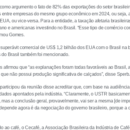
como argumento o fato de 82% das exportações do setor brasile
as entre empresas do mesmo grupo econômico em 2024, ou seja, a
 EUA, ou vice-versa. Para a entidade, a taxação afetaria brasileir
icano e americanas investindo no Brasil. “Esse tipo de comércio 
irmou Gomes.
 superávit comercial de US$ 1,2 bilhão dos EUA com o Brasil na
 do Brasil também foi mencionado.
s afirmou que “as explanações foram todas favoráveis ao Brasil, 
s, que não possui produção significativa de calçados”, disse Sperb
 participou da reunião disse acreditar que, com base na audiênci
 dados apontados pela indústria. “Claramente, o USTR basicament
mas a conclusão geral, provavelmente, vai ser a mesma [de impor
depende agora é da negociação do governo brasileiro, porque a d
do ao café, o Cecafé, a Associação Brasileira da Indústria de Café