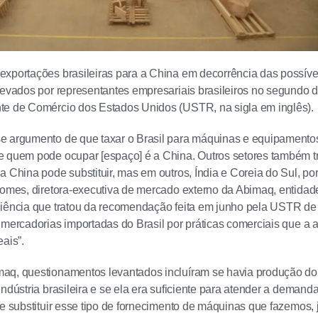
xportações brasileiras para a China em decorrência das possíve
levados por representantes empresariais brasileiros no segundo d
te de Comércio dos Estados Unidos (USTR, na sigla em inglês).
 argumento de que taxar o Brasil para máquinas e equipamentos p
e quem pode ocupar [espaço] é a China. Outros setores também 
a China pode substituir, mas em outros, Índia e Coreia do Sul, p
Gomes, diretora-executiva de mercado externo da Abimaq, entidad
diência que tratou da recomendação feita em junho pela USTR de
 mercadorias importadas do Brasil por práticas comerciais que a
ais”.
aq, questionamentos levantados incluíram se havia produção do
indústria brasileira e se ela era suficiente para atender a deman
se substituir esse tipo de fornecimento de máquinas que fazemos, 