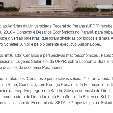
cias Agrárias da Universidade Federal do Paraná (UFPR) recebeu
ial 2018 – Contexto e Desafios Econômicos no Paraná, para deba
uxe diversas palestras, que foram divididas por blocos e temas. 
o Scheffer Junior e pelo o gerente executivo, Ailson Loper.
co, intitulado “Cenários e perspectivas macroeconômicas”, Fabio 
acional; Eugenio Stefanelo, da UFPR, sobre Economia Brasileira;
 e desafios da economia Paranaense.
 que tratou dos “Cenários e perspectivas setoriais”, foram abord
, da Seab; Comércio, com Rodrigo Rosalem, da Fecomércio; Indú
mico da Fiep; Emprego, com Sandro Silva, economista do Dieese;
, coordenadora do Departamento Econômico do Bacen no Sul; Fi
êncio, assessor de Economia da SEFA; e Propostas para o Estad