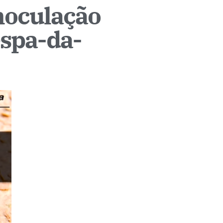
noculação
espa-da-