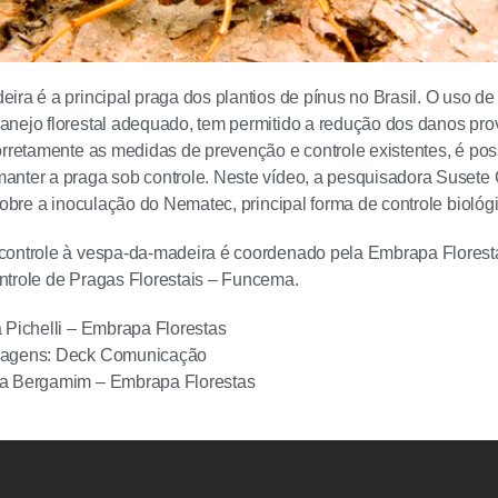
ira é a principal praga dos plantios de pínus no Brasil. O uso de
nejo florestal adequado, tem permitido a redução dos danos pro
orretamente as medidas de prevenção e controle existentes, é pos
anter a praga sob controle. Neste vídeo, a pesquisadora Susete
 sobre a inoculação do Nematec, principal forma de controle bioló
controle à vespa-da-madeira é coordenado pela Embrapa Flores
trole de Pragas Florestais – Funcema.
 Pichelli – Embrapa Florestas
magens: Deck Comunicação
a Bergamim – Embrapa Florestas