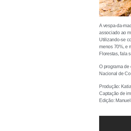
A vespa-da-made
associado ao ma
Utilizando-se c
menos 70%, e m
Florestas, fala
O programa de 
Nacional de Con
Produção: Katia
Captação de i
Edição: Manuel