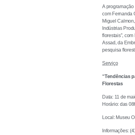
A programação t
com Fernanda G
Miguel Calmon, 
Indústrias Prod
florestais”, com
Assad, da Embra
pesquisa florest
Serviço
“Tendências pa
Florestas
Data: 11 de ma
Horário: das 0
Local: Museu O
Informações: (