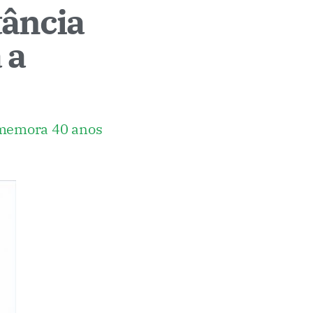
tância
 a
comemora 40 anos