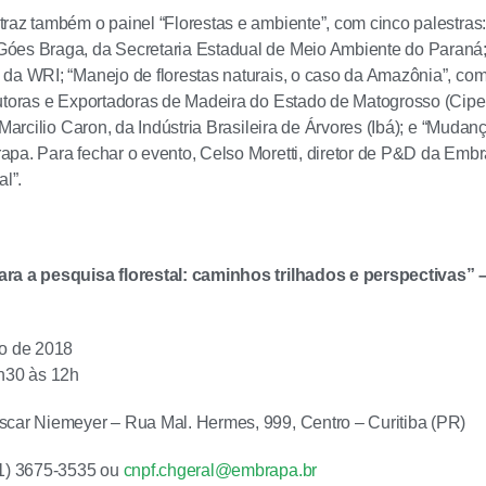
raz também o painel “Florestas e ambiente”, com cinco palestras: 
óes Braga, da Secretaria Estadual de Meio Ambiente do Paraná; 
da WRI; “Manejo de florestas naturais, o caso da Amazônia”, co
utoras e Exportadoras de Madeira do Estado de Matogrosso (Cipem
 Marcilio Caron, da Indústria Brasileira de Árvores (Ibá); e “Muda
pa. Para fechar o evento, Celso Moretti, diretor de P&D da Embrap
al”.
ra a pesquisa florestal: caminhos trilhados e perspectivas”
io de 2018
8h30 às 12h
scar Niemeyer – Rua Mal. Hermes, 999, Centro – Curitiba (PR)
41) 3675-3535 ou
cnpf.chgeral@embrapa.br