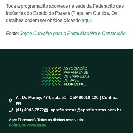
Toda a programação acontece na sede da Federação das
Indústrias do Estado do Paraná (Fiep), em Curitiba. Os
detalhes podem ser obtidos clicando
aqui
.
Fonte:
Joyce Carvalho para o Portal Madeira e Construção
Al. Dr. Muricy, 474, sala 51 | CEP 80010-120 | Curitiba -
PR
(41) 4042-7572
apreflorestas@apreflorestas.com.br
Apre Florestas®. Todos os direitos reservados.
Política de Privacidade.