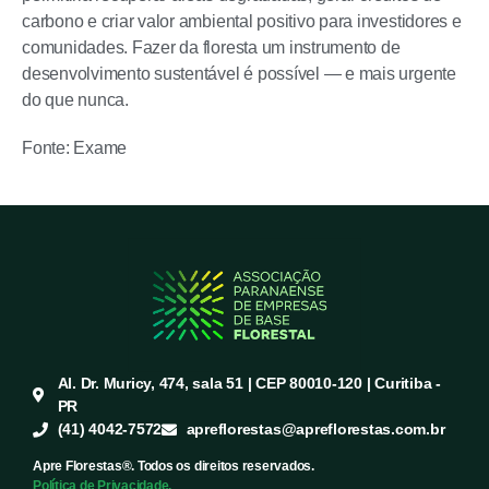
carbono e criar valor ambiental positivo para investidores e
comunidades. Fazer da floresta um instrumento de
desenvolvimento sustentável é possível — e mais urgente
do que nunca.
Fonte: Exame
Al. Dr. Muricy, 474, sala 51 | CEP 80010-120 | Curitiba -
PR
(41) 4042-7572
apreflorestas@apreflorestas.com.br
Apre Florestas®. Todos os direitos reservados.
Política de Privacidade.