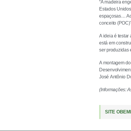
“A madeira enge
Estados Unidos.
espaçosas… Aqu
conceito (POC)
A ideia é testa
está em constru
ser produzidas 
A montagem do 
Desenvolviment
José Antônio Du
(Informações: 
SITE OBEM