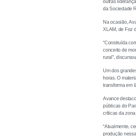
outras lideranç
da Sociedade R
Na ocasião, Ava
XLAM, de Foz do
“Construída com
conceito de mor
rural”, discursou
Um dos grandes 
horas. O materi
transforma em lâ
Avance destacou
públicas do Par
críticas da zona 
“Atualmente, ce
produção nessas