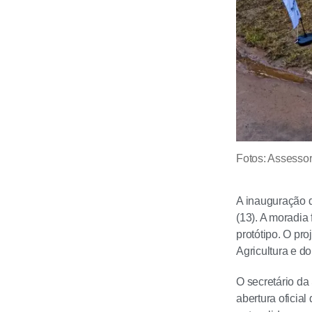
Fotos: Assess
A inauguração d
(13). A moradia
protótipo. O pr
Agricultura e d
O secretário da
abertura oficia