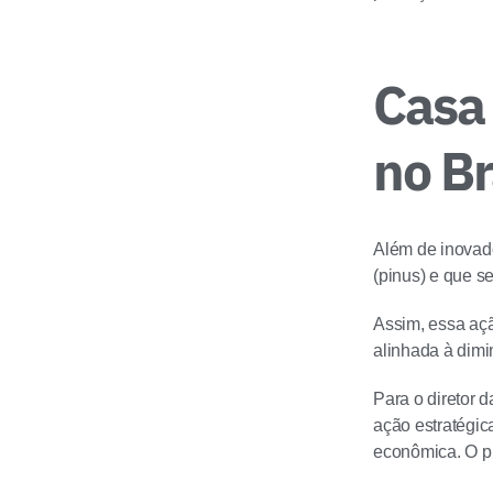
Casa 
no Br
Além de inovado
(pinus) e que s
Assim, essa açã
alinhada à dimi
Para o diretor 
ação estratégica
econômica. O p