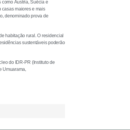
s como Áustria, Suécia e
om casas maiores e mais
do, denominado prova de
e habitação rural. O residencial
residências sustentáveis poderão
leo do IDR-PR (Instituto de
 de Umuarama,