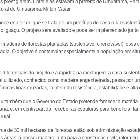
as prestigiaram. Entre elas estavam o prefeito de Umuarama, Fer
ural de Umuarama, Milton Gaiari.
nce enalteceu que se trata de um protótipo de casa rural susten
 Iguaçu. O projeto será avaliado e pode ser implementado junto à
 madeira de florestas plantadas (sustentável e renovável), essa 
adia. O objetivo é contemplar especialmente a população em sit
.
diferenciais do projeto é a rapidez na montagem: a casa sustentá
al utilizado, conhecido como madeira engenheirada, passa por um
minas finas cruzadas, conferindo resistência, estabilidade e alta e
 também que o Governo do Estado pretende fornecer a matéria-pr
aná, e, em contrapartida, receber as estruturas para beneficiar fa
rural.
rca de 30 mil hectares de florestas estão sob administração estad
 áreas já possui madeira apta para a construção civil”, informou.