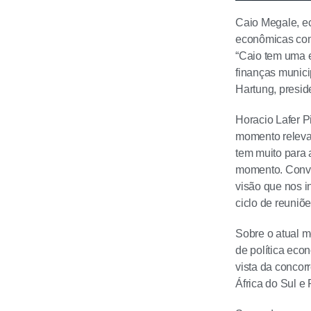
Caio Megale, ec
econômicas com 
“Caio tem uma e
finanças munici
Hartung, presid
Horacio Lafer P
momento relevan
tem muito para 
momento. Conver
visão que nos 
ciclo de reuniõe
Sobre o atual m
de política eco
vista da concor
África do Sul e