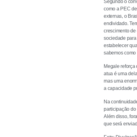
Segundo o convi
como a PEC de t
externas, o Bras
endividado. Te
crescimento de 
sociedade para 
estabelecer qu
sabemos como se
Megale reforça 
atua é uma dela
mas uma enorme
a capacidade pr
Na continuidade
participação d
Além disso, for
que será enviad