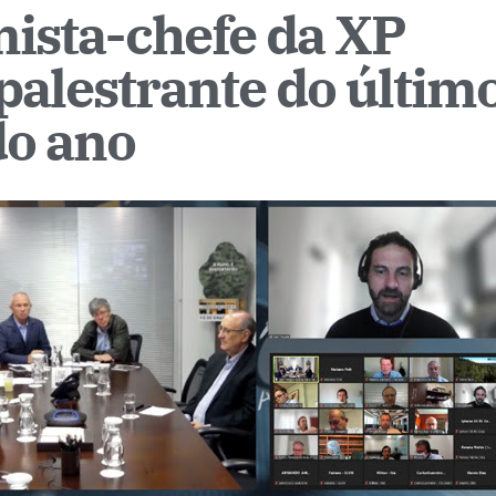
ista-chefe da XP
 palestrante do últi
do ano