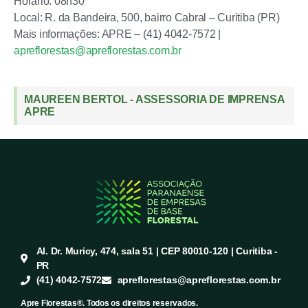
Horário: 08h30
Local: R. da Bandeira, 500, bairro Cabral – Curitiba (PR)
Mais informações: APRE – (41) 4042-7572 |
apreflorestas@apreflorestas.com.br
MAUREEN BERTOL - ASSESSORIA DE IMPRENSA
APRE
Al. Dr. Muricy, 474, sala 51 | CEP 80010-120 | Curitiba -
PR
(41) 4042-7572
apreflorestas@apreflorestas.com.br
Apre Florestas®. Todos os direitos reservados.