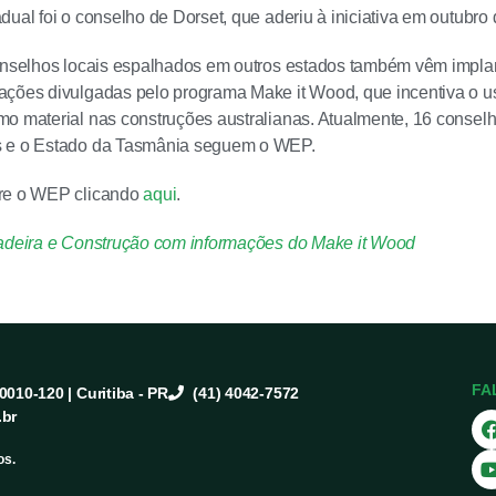
dual foi o conselho de Dorset, que aderiu à iniciativa em outubro 
conselhos locais espalhados em outros estados também vêm impl
ações divulgadas pelo programa Make it Wood, que incentiva o u
o material nas construções australianas. Atualmente, 16 conselh
 e o Estado da Tasmânia seguem o WEP.
re o WEP clicando
aqui
.
adeira e Construção com informações do Make it Wood
FA
80010-120 | Curitiba - PR
(41) 4042-7572
.br
os.