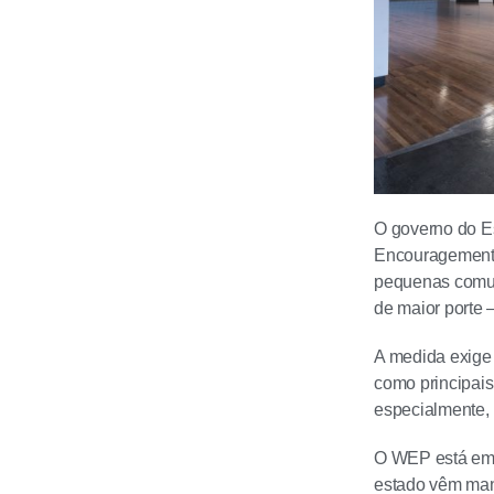
O governo do E
Encouragement P
pequenas comuni
de maior porte 
A medida exige
como principais
especialmente, 
O WEP está em 
estado vêm mani