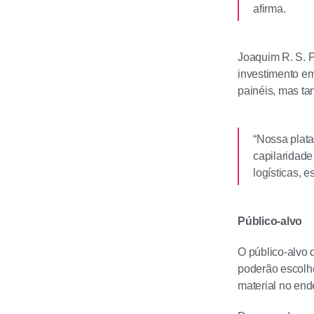
afirma.
Joaquim R. S. P
investimento em
painéis, mas ta
“Nossa plata
capilaridade
logísticas, 
Público-alvo
O público-alvo 
poderão escolhe
material no end