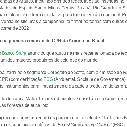
ndas da Arauco, incluindo grandes redes, já estão inseridas no 
stados de Espírito Santo, Minas Gerais, Paraná, Rio Grande do Sul
iar o alcance de forma gradativa para todo o território nacional. 
 venda no site, mas a companhia irá firmar parcerias com outras
correr de 2022.
echa primeira emissão de CPR da Arauco no Brasil
o
Banco Safra
anunciou que atuou na mais recente tomada de recu
 um dos maiores produtores de celulose do mundo.
 realizada pelo segmento Corporate do Safra, com a emissão de 
(CPR) com certificação
ESG
(Ambiental, Social e de Governança) 
is instrumentos para financiamento da cadeia produtiva do agron
echado com a Mahal Empreendimentos, subsidiária da Arauco, via
s florestas de eucalipto.
priu com todos os requisitos para receber o selo de Plantações
m os princípios e critérios do
Forest Stewardship Council
(FSC), 