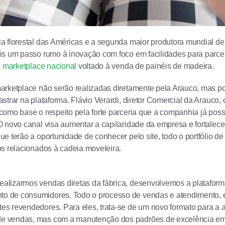
 florestal das Américas e a segunda maior produtora mundial de
s um passo rumo à inovação com foco em facilidades para parcei
o marketplace nacional
voltado à venda de painéis de madeira.
arketplace não serão realizadas diretamente pela Arauco, mas p
trar na plataforma. Flávio Verardi, diretor Comercial da Arauco, c
omo base o respeito pela forte parceria que a companhia já poss
 novo canal visa aumentar a capilaridade da empresa e fortalece
e terão a oportunidade de conhecer pelo site, todo o portfólio de
s relacionados à cadeia moveleira.
ealizarmos vendas diretas da fábrica, desenvolvemos a plataform
o de consumidores. Todo o processo de vendas e atendimento, en
tes revendedores. Para eles, trata-se de um novo formato para a
de vendas, mas com a manutenção dos padrões de excelência em a