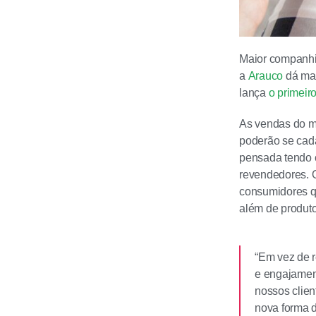
Maior companhia
a
Arauco
dá mai
lança
o primeir
As vendas do m
poderão se cadas
pensada tendo c
revendedores. O
consumidores qu
além de produto
“Em vez de r
e engajament
nossos clien
nova forma 