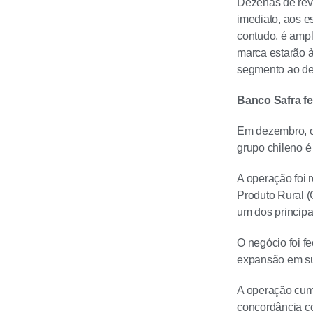
Dezenas de reve
imediato, aos e
contudo, é ampl
marca estarão à
segmento ao de
Banco Safra f
Em dezembro, 
grupo chileno é
A operação foi
Produto Rural 
um dos principa
O negócio foi f
expansão em sua
A operação cum
concordância co