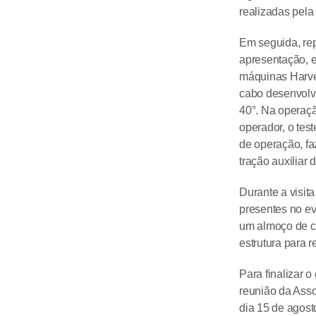
realizadas pela
Em seguida, rep
apresentação, e
máquinas Harve
cabo desenvolv
40°. Na operaçã
operador, o test
de operação, faz
tração auxiliar
Durante a visit
presentes no ev
um almoço de co
estrutura para 
Para finalizar o
reunião da Asso
dia 15 de agost