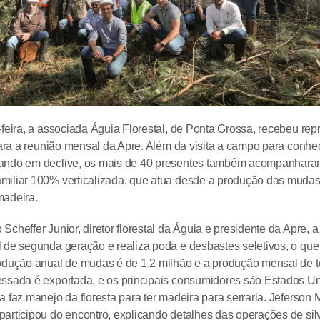
-feira, a associada Águia Florestal, de Ponta Grossa, recebeu r
 para a reunião mensal da Apre. Além da visita a campo para conh
ando em declive, os mais de 40 presentes também acompanhara
iliar 100% verticalizada, que atua desde a produção das mudas,
madeira.
Scheffer Junior, diretor florestal da Águia e presidente da Apre,
 de segunda geração e realiza poda e desbastes seletivos, o que
odução anual de mudas é de 1,2 milhão e a produção mensal de to
ssada é exportada, e os principais consumidores são Estados Uni
a faz manejo da floresta para ter madeira para serraria. Jeferson 
articipou do encontro, explicando detalhes das operações de silvi