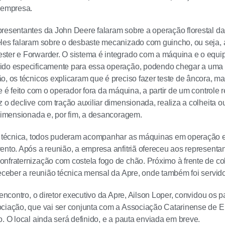
 empresa.
resentantes da John Deere falaram sobre a operação florestal d
les falaram sobre o desbaste mecanizado com guincho, ou seja, a
ster e Forwarder. O sistema é integrado com a máquina e o equi
ido especificamente para essa operação, podendo chegar a uma d
o, os técnicos explicaram que é preciso fazer teste de âncora, ma
e é feito com o operador fora da máquina, a partir de um controle r
 o declive com tração auxiliar dimensionada, realiza a colheita ou
 dimensionada e, por fim, a desancoragem.
a técnica, todos puderam acompanhar as máquinas em operação e 
ento. Após a reunião, a empresa anfitriã ofereceu aos represent
nfraternização com costela fogo de chão. Próximo à frente de c
receber a reunião técnica mensal da Apre, onde também foi servid
 encontro, o diretor executivo da Apre, Ailson Loper, convidou os 
ciação, que vai ser conjunta com a Associação Catarinense de E
o. O local ainda será definido, e a pauta enviada em breve.