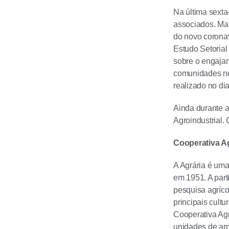
Na última sexta
associados. Mai
do novo coronav
Estudo Setorial
sobre o engajam
comunidades no
realizado no di
Ainda durante a
Agroindustrial
Cooperativa Ag
A Agrária é uma
em 1951. A part
pesquisa agríco
principais cult
Cooperativa Agrá
unidades de arm