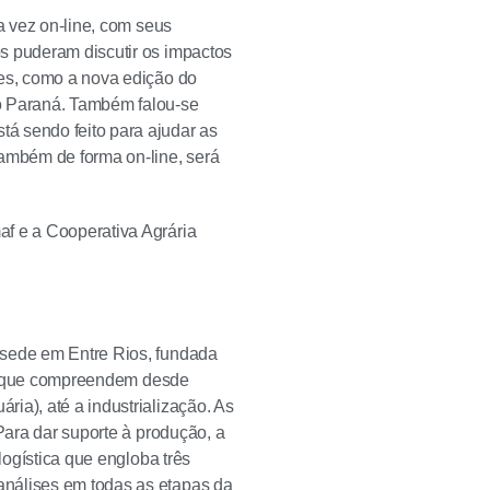
a vez on-line, com seus
s puderam discutir os impactos
tes, como a nova edição do
do Paraná. Também falou-se
á sendo feito para ajudar as
ambém de forma on-line, será
af e a Cooperativa Agrária
 sede em Entre Rios, fundada
as, que compreendem desde
ia), até a industrialização. As
Para dar suporte à produção, a
logística que engloba três
análises em todas as etapas da