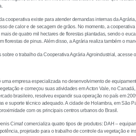
a.
l da cooperativa existe para atender demandas internas da Agrári
esso de calor e de secagem de grãos. No momento, a cooperativa 
mais de quatro mil hectares de florestas plantadas, sendo o euca
florestas de pinus. Além disso, a Agrária realiza também o manej
 sobre o trabalho da Cooperativa Agrária Agroindustrial, acesse o
 uma empresa especializada no desenvolvimento de equipamentos
 vegetação e começou suas atividades em Acton Vale, no Canadá
cado brasileiro, resolveu expandir sua operação no país em 2009
s e suporte técnico adequado. A cidade de Holambra, em São Pau
proximidade com os principais centros urbanos do Brasil.
enis Cimaf comercializa quatro tipos de produtos: DAH – equipame
a potência, projetado para o trabalho de controle da vegetação e i