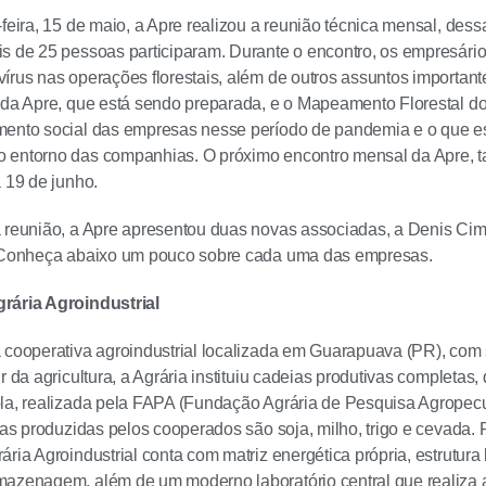
-feira, 15 de maio, a Apre realizou a reunião técnica mensal, dess
s de 25 pessoas participaram. Durante o encontro, os empresário
írus nas operações florestais, além de outros assuntos importan
 da Apre, que está sendo preparada, e o Mapeamento Florestal 
ento social das empresas nesse período de pandemia e o que est
 entorno das companhias. O próximo encontro mensal da Apre, t
a 19 de junho.
 reunião, a Apre apresentou duas novas associadas, a Denis Cim
. Conheça abaixo um pouco sobre cada uma das empresas.
rária Agroindustrial
 cooperativa agroindustrial localizada em Guarapuava (PR), com
ir da agricultura, a Agrária instituiu cadeias produtivas complet
la, realizada pela FAPA (Fundação Agrária de Pesquisa Agropecuár
uras produzidas pelos cooperados são soja, milho, trigo e cevada. 
ria Agroindustrial conta com matriz energética própria, estrutura 
azenagem, além de um moderno laboratório central que realiza 