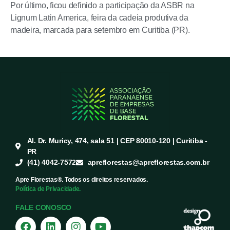
Por último, ficou definido a participação da ASBR na
Lignum Latin America, feira da cadeia produtiva da
madeira, marcada para setembro em Curitiba (PR).
Al. Dr. Muricy, 474, sala 51 | CEP 80010-120 | Curitiba -
PR
(41) 4042-7572
apreflorestas@apreflorestas.com.br
Apre Florestas®. Todos os direitos reservados.
Política de Privacidade.
FALE CONOSCO