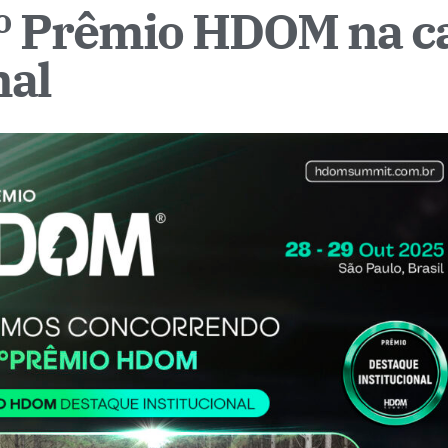
º Prêmio HDOM na ca
nal