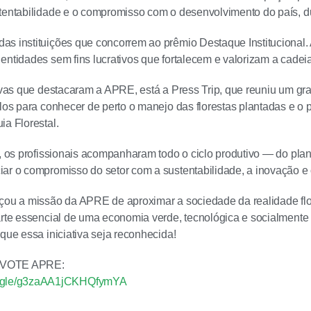
stentabilidade e o compromisso com o desenvolvimento do país, 
s instituições que concorrem ao prêmio Destaque Institucional.
entidades sem fins lucrativos que fortalecem e valorizam a cadeia 
tivas que destacaram a APRE, está a Press Trip, que reuniu um gra
ulos para conhecer de perto o manejo das florestas plantadas e o
ia Florestal.
a, os profissionais acompanharam todo o ciclo produtivo — do plan
ar o compromisso do setor com a sustentabilidade, a inovação e 
çou a missão da APRE de aproximar a sociedade da realidade fl
arte essencial de uma economia verde, tecnológica e socialmente
 que essa iniciativa seja reconhecida!
e VOTE APRE:
ms.gle/g3zaAA1jCKHQfymYA