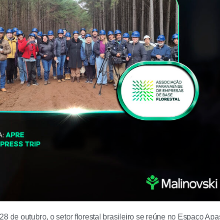
28 de outubro, o setor florestal brasileiro se reúne no Espaço Ap