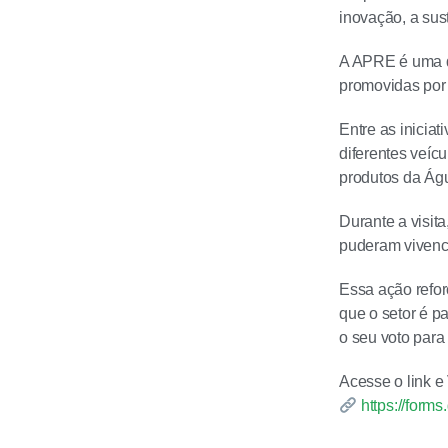
inovação, a su
A APRE é uma da
promovidas por 
Entre as inicia
diferentes veíc
produtos da Águ
Durante a visit
puderam vivenci
Essa ação refor
que o setor é p
o seu voto para
Acesse o link 
https://for