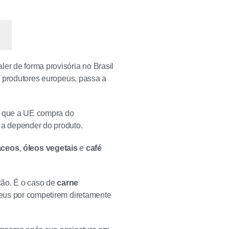
er de forma provisória no Brasil
de produtores europeus, passa a
s
que a UE compra do
 a depender do produto.
áceos
,
óleos vegetais
e
café
ção. É o caso de
carne
peus por competirem diretamente