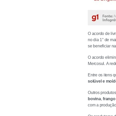
O acordo de liv
no dia 1° de ma
se beneficiar n
O acordo elimin
Mercosul. A red
Entre os itens q
solúvel e moíd
Outros produtos
bovina
,
frango
com a produção 