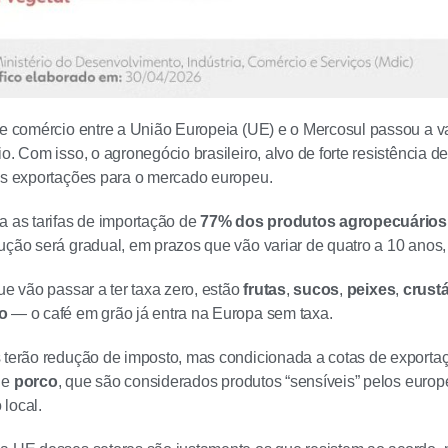
re comércio entre a União Europeia (UE) e o Mercosul passou a val
io. Com isso, o agronegócio brasileiro, alvo de forte resistência 
as exportações para o mercado europeu.
a as tarifas de importação de
77% dos produtos agropecuário
ução será gradual, em prazos que vão variar de quatro a 10 anos,
ue vão passar a ter taxa zero, estão
frutas
,
sucos
,
peixes
,
crust
o
— o café em grão já entra na Europa sem taxa.
 terão redução de imposto, mas condicionada a cotas de exporta
e
porco
, que são
considerados produtos “sensíveis” pelos euro
local.