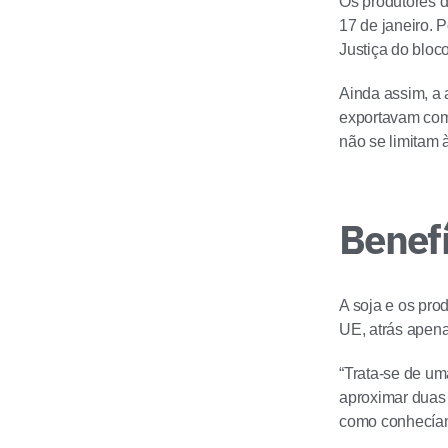
Os produtores 
17 de janeiro. 
Justiça do bloc
Ainda assim, a 
exportavam com 
não se limitam 
Benefí
A soja e os prod
UE, atrás apena
“Trata-se de um
aproximar duas 
como conhecíamo