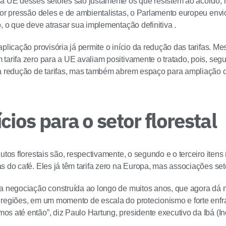
da UE desses setores são justamente os que resistem ao acordo
Por pressão deles e de ambientalistas, o Parlamento europeu envio
o, o que deve atrasar sua implementação definitiva .
aplicação provisória já permite o início da redução das tarifas. 
tarifa zero para a UE avaliam positivamente o tratado, pois, seg
à redução de tarifas, mas também abrem espaço para ampliação de
cios para o setor florestal
utos florestais são, respectivamente, o segundo e o terceiro itens
s do café. Eles já têm tarifa zero na Europa, mas associações set
a negociação construída ao longo de muitos anos, que agora dá 
regiões, em um momento de escala do protecionismo e forte enfr
s até então”, diz Paulo Hartung, presidente executivo da Ibá (Ind