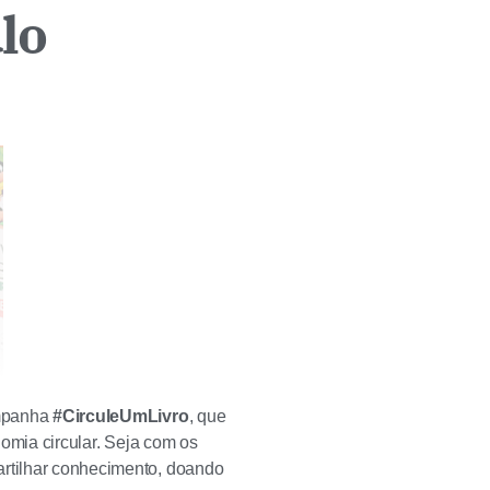
lo
mpanha
#CirculeUmLivro
, que
nomia circular. Seja com os
artilhar conhecimento, doando