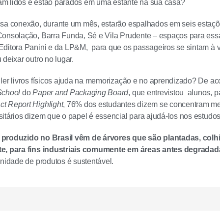
oram lidos e estão parados em uma estante na sua casa?
ssa conexão, durante um mês, estarão espalhados em seis estaçõ
onsolação, Barra Funda, Sé e Vila Prudente – espaços para essa
ditora Panini e da LP&M, para que os passageiros se sintam à v
deixar outro no lugar.
ler livros físicos ajuda na memorização e no aprendizado? De ac
School
do
Paper and Packaging Board
, que entrevistou alunos, 
t Report Highlight
, 76% dos estudantes dizem se concentram me
itários dizem que o papel é essencial para ajudá-los nos estudo
produzido no Brasil vêm de árvores que são plantadas, colhi
e, para fins industriais comumente em áreas antes degradad
inidade de produtos é sustentável.