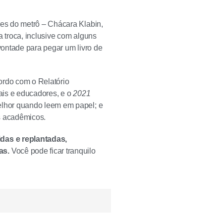
es do metrô – Chácara Klabin,
 troca, inclusive com alguns
ontade para pegar um livro de
ordo com o Relatório
pais e educadores, e o
2021
lhor quando leem em papel; e
s acadêmicos.
das e replantadas,
as.
Você pode ficar tranquilo