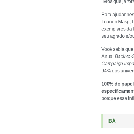
livros que já f
Para ajudar ne
Trianon Masp, C
exemplares da E
seu agrado e/ou 
Você sabia que 
Anual
Back-to-
Campaign Impac
94% dos univers
100% do papel 
especificament
porque essa inf
IBÁ