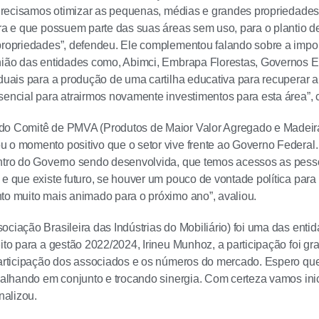
. Precisamos otimizar as pequenas, médias e grandes propriedade
ura e que possuem parte das suas áreas sem uso, para o plantio d
propriedades”, defendeu. Ele complementou falando sobre a impor
nião das entidades como, Abimci, Embrapa Florestas, Governos Es
aduais para a produção de uma cartilha educativa para recuperar a
sencial para atrairmos novamente investimentos para esta área”, 
do Comitê de PMVA (Produtos de Maior Valor Agregado e Madeira 
 o momento positivo que o setor vive frente ao Governo Federal.
entro do Governo sendo desenvolvida, que temos acessos as pess
 e que existe futuro, se houver um pouco de vontade política pa
to muito mais animado para o próximo ano”, avaliou.
ociação Brasileira das Indústrias do Mobiliário) foi uma das enti
ito para a gestão 2022/2024, Irineu Munhoz, a participação foi gra
 participação dos associados e os números do mercado. Espero q
abalhando em conjunto e trocando sinergia. Com certeza vamos in
inalizou.