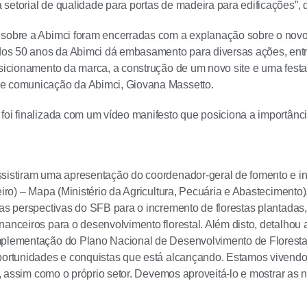
setorial de qualidade para portas de madeira para edificações”, 
 sobre a Abimci foram encerradas com a explanação sobre o no
s 50 anos da Abimci dá embasamento para diversas ações, entre
osicionamento da marca, a construção de um novo site e uma fest
e comunicação da Abimci, Giovana Massetto.
foi finalizada com um vídeo manifesto que posiciona a importânc
sistiram uma apresentação do coordenador-geral de fomento e inc
leiro) – Mapa (Ministério da Agricultura, Pecuária e Abasteciment
 as perspectivas do SFB para o incremento de florestas plantadas
nanceiros para o desenvolvimento florestal. Além disto, detalhou 
plementação do Plano Nacional de Desenvolvimento de Florestas
oportunidades e conquistas que está alcançando. Estamos vivend
al, assim como o próprio setor. Devemos aproveitá-lo e mostrar as n