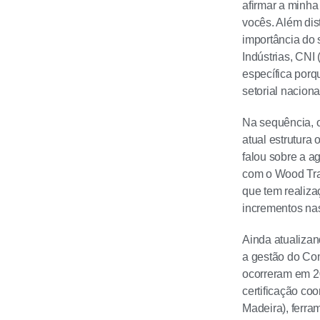
afirmar a minha 
vocês. Além dis
importância do 
Indústrias, CNI
específica porq
setorial naciona
Na sequência, o
atual estrutura
falou sobre a 
com o Wood Tra
que tem realiza
incrementos nas
Ainda atualizan
a gestão do Co
ocorreram em 2
certificação c
Madeira), ferr