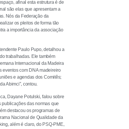
spaço, afinal esta estrutura é de
inal são elas que apresentam a
icas. Nós da Federação da
lizar os pleitos de forma tão
ntra a importância da associação
ntendente Paulo Pupo, detalhou a
endo trabalhadas. Ele também
Semana Internacional da Madeira
is eventos com DNA madeireiro
euniões e agendas dos Comitês;
a Abimci”, contou.
ca, Dayane Potulski, falou sobre
s publicações das normas que
bém destacou os programas de
grama Nacional de Qualidade da
king, além é claro, do PSQ-PME,