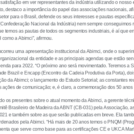
satisfação em ver representantes da indústria utilizando o nosso e
to, destaco a importância do papel das associações nacionais, af
setor para o Brasil, defende os seus interesses e pautas específ
 (Confederação Nacional da Indústria) nem sempre conseguimos rea
ue temos as pautas de todos os segmentos industriais, é aí que e
l como a Abimci”, afirmou.
correu uma apresentação institucional da Abimci, onde o superi
 organizacional da entidade e as principais agendas que estão s
agenda para 2022. “O próximo ano será movimentado. Teremos a 
de Brazil e Encapp (Encontro da Cadeia Produtiva da Porta), do
ção da Abimci; o lançamento do Estudo Setorial; as constantes r
 ações de comunicação; e, é claro, a comemoração dos 50 anos d
do os presentes sobre o atual momento da Abimci, a gerente técni
mitê Brasileiro de Madeira da ABNT (CB-031) pela Associação, a
021 e também sobre as que serão publicadas em breve. Ela tam
oordenados pela Abimci. “Há mais de 20 anos temos o PNQM (Pro
amenta que serve como base para as certificações CE e UKCA Mar