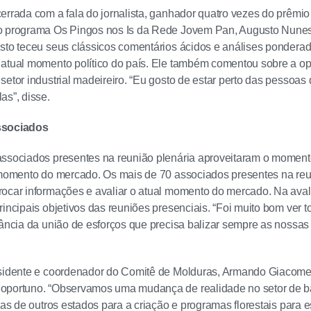
errada com a fala do jornalista, ganhador quatro vezes do prêmio
o programa Os Pingos nos Is da Rede Jovem Pan, Augusto Nune
sto teceu seus clássicos comentários ácidos e análises ponder
atual momento político do país. Ele também comentou sobre a op
setor industrial madeireiro. “Eu gosto de estar perto das pessoas
as”, disse.
Associados
ssociados presentes na reunião plenária aproveitaram o momento
 momento do mercado. Os mais de 70 associados presentes na reu
ocar informações e avaliar o atual momento do mercado. Na aval
rincipais objetivos das reuniões presenciais. “Foi muito bom ver 
tância da união de esforços que precisa balizar sempre as nossas 
sidente e coordenador do Comitê de Molduras, Armando Giacomet
portuno. “Observamos uma mudança de realidade no setor de base
ivas de outros estados para a criação e programas florestais para