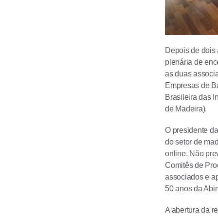
Depois de dois 
plenária de enc
as duas associa
Empresas de Ba
Brasileira das 
de Madeira).
O presidente da
do setor de mad
online. Não pr
Comitês de Prod
associados e a
50 anos da Abim
A abertura da r