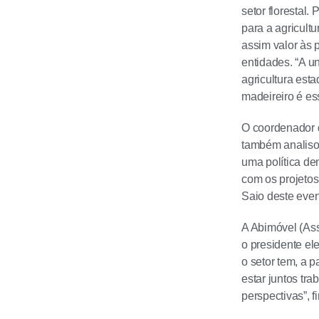
setor florestal
para a agricult
assim valor às 
entidades. “A u
agricultura est
madeireiro é es
O coordenador 
também analisou
uma política d
com os projetos
Saio deste even
A Abimóvel (Ass
o presidente ele
o setor tem, a
estar juntos tr
perspectivas”, f