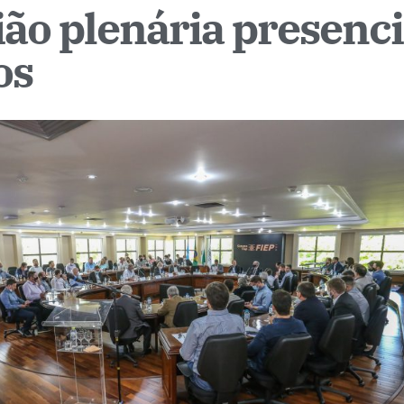
ião plenária presenci
os