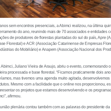
anos sem encontros presenciais, a Abimci realizou, na última quint
erramento do ano, reunindo mais de 70 associados e entidades c
ções de produtores de florestas plantadas do sul do país, Apre 
se Florestal) e ACR (Associação Catarinense de Empresas Flore
Indústrias do Mobiliário) e Anapem (Associação Nacional dos Pr
 Abimci, Juliano Vieira de Araujo, abriu o evento, comemorando 
eira processada e base florestal. “Ficamos praticamente dois an
evíamos, mas tivemos uma agenda muito agitada, desenvolvemos
utos. Mesmo com a facilidade que o online nos proporcionou, est
presentar os projetos que estamos desenvolvendo e os programad
ci”, afirmou.
eunião plenária contou também com as palavras do presidente da 