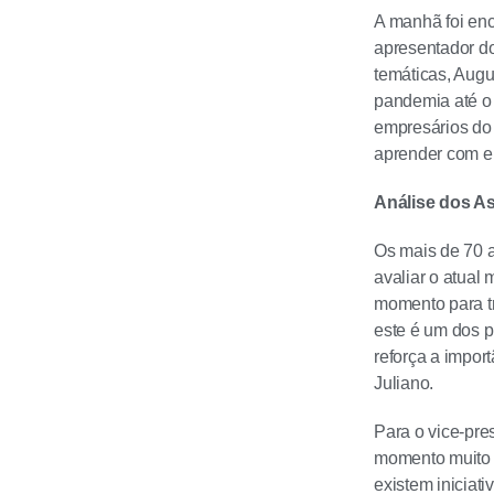
A manhã foi enc
apresentador d
temáticas, Augu
pandemia até o 
empresários do 
aprender com el
Análise dos 
Os mais de 70 a
avaliar o atual
momento para tr
este é um dos p
reforça a impor
Juliano.
Para o vice-pre
momento muito o
existem iniciat