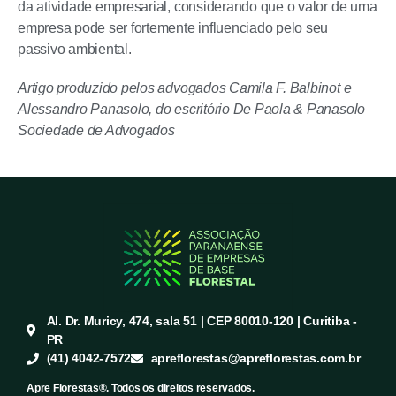
da atividade empresarial, considerando que o valor de uma
empresa pode ser fortemente influenciado pelo seu
passivo ambiental.
Artigo produzido pelos advogados Camila F. Balbinot e
Alessandro Panasolo, do escritório De Paola & Panasolo
Sociedade de Advogados
Al. Dr. Muricy, 474, sala 51 | CEP 80010-120 | Curitiba -
PR
(41) 4042-7572
apreflorestas@apreflorestas.com.br
Apre Florestas®. Todos os direitos reservados.