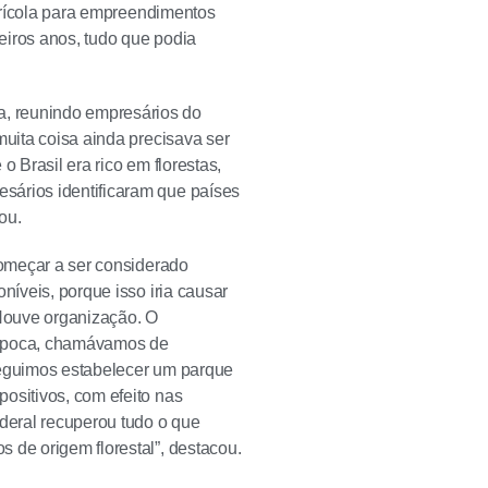
agrícola para empreendimentos
meiros anos, tudo que podia
, reunindo empresários do
muita coisa ainda precisava ser
 Brasil era rico em florestas,
sários identificaram que países
ou.
começar a ser considerado
níveis, porque isso iria causar
Houve organização. O
a época, chamávamos de
seguimos estabelecer um parque
ositivos, com efeito nas
ederal recuperou tudo o que
 de origem florestal”, destacou.