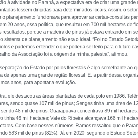
ão à atividade no Paraná, a expectativa era de criar uma grande r
lantadas fossem dirigidas para determinados locais. Assim, o set
e o planejamento funcionava para aprovar as cartas-consultas par
em 20 anos, essa política, que resultou em 700 mil hectares de flo
 resultados, porque a madeira de pinus já estava entrando em ser
 o sistema de planejamento não era o ideal. “Foi no Estudo Set
olos e pudemos entender o que poderia ser feito para o futuro da
abalho da Associação foi a origem da minha palestra”, afirmou.
separação do Estado por polos florestais é algo semelhante ao qu
ia de apenas uma grande região florestal. E, a partir dessa orga
timos anos, para apontar a evolução.
tra, ele destacou as áreas plantadas de cada polo em 1986. Te
ares, sendo quase 107 mil de pinus; Sengés tinha uma área de 12
, sendo 48 mil de pinus; Guarapuava concentrava 89 mil hectares
o tinha 46 mil hectares; Vale do Ribeira alcançava 166 mil hect
ectares. Com base nesses números, Ramos ressaltou que o Para
endo 583 mil de pinus (82%). Já em 2020, segundo o Estudo Setori