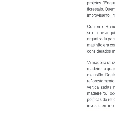
projetos. “Enqu
florestais. Que
improvisar foi i
Conforme Ramos
setor, que adqu
organizada para 
mas não era con
considerados ma
“A madeira util
madeireiro quan
exaustão. Dent
reflorestament
verticalizadas,
madeireiro. Tod
políticas de re
investiu em inc