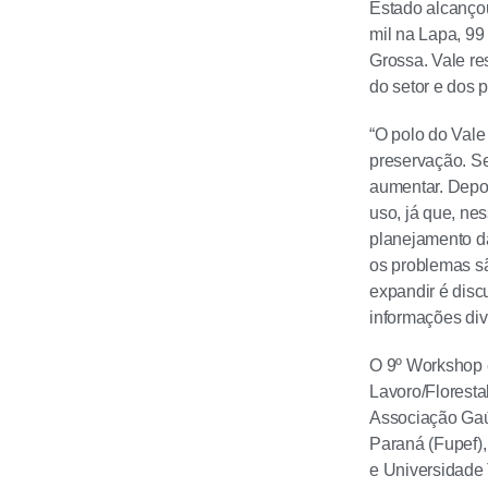
Estado alcançou
mil na Lapa, 99
Grossa. Vale re
do setor e dos p
“O polo do Vale
preservação. Se
aumentar. Depoi
uso, já que, nes
planejamento da
os problemas sã
expandir é disc
informações div
O 9º Workshop 
Lavoro/Floresta
Associação Gaú
Paraná (Fupef),
e Universidade