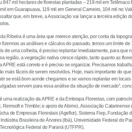
 847 mil hectares de florestas plantadas – 219 mil em Telêmaco
 mil em Guarapuava, 119 mil em General Carneiro, 104 mil no Val
ssaltar que, em breve, a Associação vai lançar a terceira edição
olos.
 da Ribeira é uma área que merece atenção, por conta da topograf
 fizermos as análises e cálculos do passado, temos um limite de 75
s de uma colheita, é preciso replantar imediatamente, para que nã
sa região, a vegetação nativa cresce rápido, tanto quanto as flore
 APRE está correto e é preciso se organizar. Precisamos trabalha
o mais fáceis de serem resolvidos. Hoje, mais importante do que 
utir se está bom aonde chegamos e se vamos replantar em locais
ulgadas servem para essa análise da situação de mercado”, conc
é uma realização da APRE e da Embrapa Florestas, com patrocí
l, Remsoft e Trimble; e apoio de Abimci, Associação Catarinense
cha de Empresas Florestais (Ageflor), Sistema Fiep, Fundação d
 Indústria Brasileira de Árvores (Ibá), Universidade Federal do 
 Tecnológica Federal do Paraná (UTFPR).