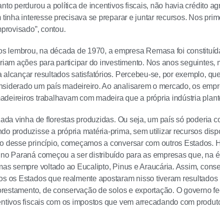
anto perdurou a política de incentivos fiscais, não havia crédito 
m tinha interesse precisava se preparar e juntar recursos. Nos pri
mprovisado”, contou.
 lembrou, na década de 1970, a empresa Remasa foi constituída
iriam ações para participar do investimento. Nos anos seguintes, 
alcançar resultados satisfatórios. Percebeu-se, por exemplo, que o
siderado um país madeireiro. Ao analisarem o mercado, os empre
deireiros trabalhavam com madeira que a própria indústria plant
izada vinha de florestas produzidas. Ou seja, um país só poderia 
do produzisse a própria matéria-prima, sem utilizar recursos dispo
ro desse princípio, começamos a conversar com outros Estados. 
o no Paraná começou a ser distribuído para as empresas que, n
 mas sempre voltado ao Eucalipto, Pinus e Araucária. Assim, con
os os Estados que realmente apostaram nisso tiveram resultados p
florestamento, de conservação de solos e exportação. O governo f
entivos fiscais com os impostos que vem arrecadando com produtos