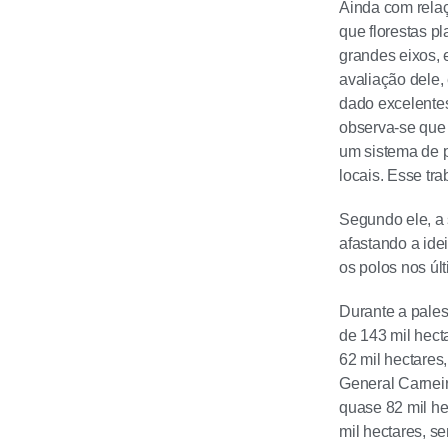
Ainda com relaç
que florestas p
grandes eixos, 
avaliação dele, 
dado excelentes
observa-se que
um sistema de p
locais. Esse tr
Segundo ele, a 
afastando a ide
os polos nos úl
Durante a pales
de 143 mil hect
62 mil hectares
General Carneir
quase 82 mil h
mil hectares, s