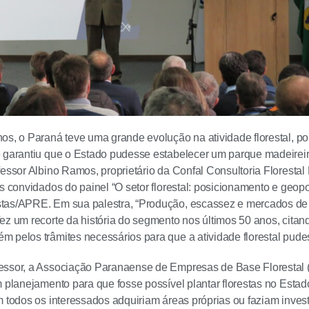
os, o Paraná teve uma grande evolução na atividade florestal, po
 garantiu que o Estado pudesse estabelecer um parque madeireiro 
fessor Albino Ramos, proprietário da Confal Consultoria Florestal
os convidados do painel “O setor florestal: posicionamento e geopo
tas/APRE. Em sua palestra, “Produção, escassez e mercados de 
ez um recorte da história do segmento nos últimos 50 anos, citan
 pelos trâmites necessários para que a atividade florestal pud
essor, a Associação Paranaense de Empresas de Base Florestal 
m planejamento para que fosse possível plantar florestas no Estad
m todos os interessados adquiriam áreas próprias ou faziam inves