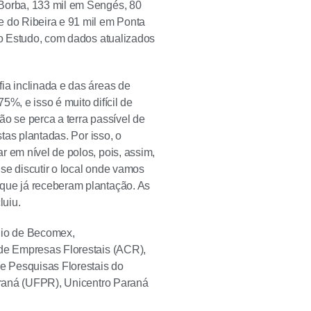
 Borba, 133 mil em Sengés, 80
e do Ribeira e 91 mil em Ponta
 do Estudo, com dados atualizados
ia inclinada e das áreas de
%, e isso é muito difícil de
o se perca a terra passível de
stas plantadas. Por isso, o
r em nível de polos, pois, assim,
se discutir o local onde vamos
 que já receberam plantação. As
luiu.
nio de Becomex,
 de Empresas Florestais (ACR),
e Pesquisas Florestais do
Paraná (UFPR), Unicentro Paraná