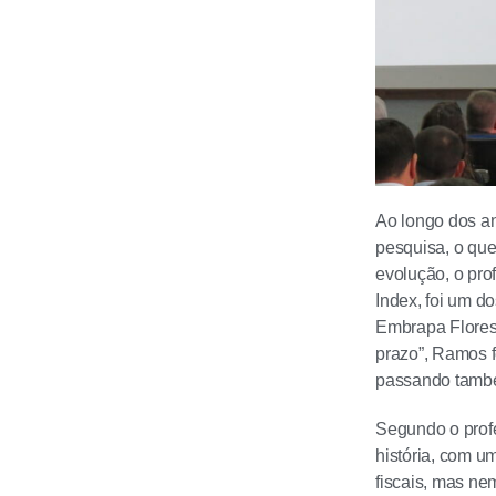
Ao longo dos an
pesquisa, o que
evolução, o pro
Index, foi um d
Embrapa Flores
prazo”, Ramos f
passando também
Segundo o prof
história, com u
fiscais, mas ne