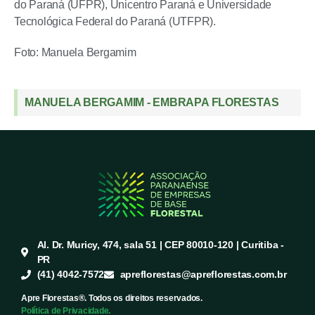
do Paraná (UFPR), Unicentro Paraná e Universidade
Tecnológica Federal do Paraná (UTFPR).
Foto: Manuela Bergamim
MANUELA BERGAMIM - EMBRAPA FLORESTAS
Al. Dr. Muricy, 474, sala 51 | CEP 80010-120 | Curitiba -
PR
(41) 4042-7572
apreflorestas@apreflorestas.com.br
Apre Florestas®. Todos os direitos reservados.
Política de Privacidade.