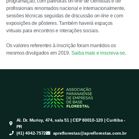
programação, com palestras on-line de cientistas e de
profissionais renomados nacional e internacionalmente,
sessões técnicas seguidas de discussão
on-line
e com
exposições de pôsteres. Também haverá espaços
virtuais para encontros e interações sociais.
Os valores referentes à inscrição foram mantidos os
mesmos divulgados em 2019.
Saiba mais e inscreva-se
.
Al. Dr. Muricy, 474, sala 51 | CEP 80010-120 | Curitiba -
PR
(41) 4042-7572
apreflorestas@apreflorestas.com.br