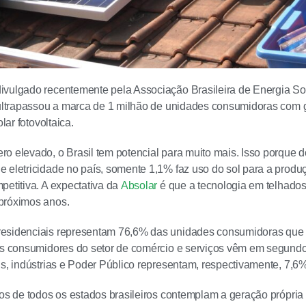
vulgado recentemente pela Associação Brasileira de Energia Sola
 ultrapassou a marca de 1 milhão de unidades consumidoras com 
olar fotovoltaica.
o elevado, o Brasil tem potencial para muito mais. Isso porque 
 eletricidade no país, somente 1,1% faz uso do sol para a produç
petitiva. A expectativa da
Absolar
é que a tecnologia em telhado
próximos anos.
esidenciais representam 76,6% das unidades consumidoras que u
Os consumidores do setor de comércio e serviços vêm em segundo 
is, indústrias e Poder Público representam, respectivamente, 7,6%
ios de todos os estados brasileiros contemplam a geração própria