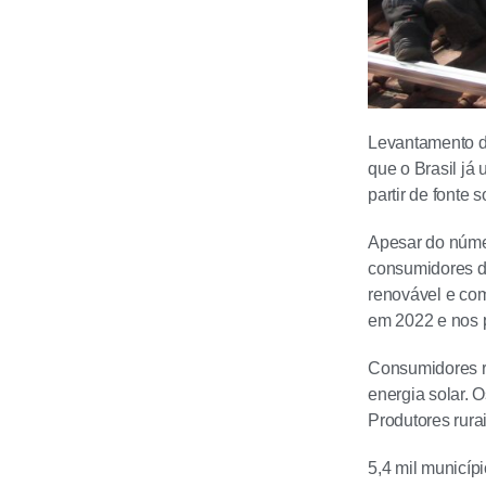
Levantamento di
que o Brasil já
partir de fonte s
Apesar do númer
consumidores de
renovável e com
em 2022 e nos 
Consumidores r
energia solar. 
Produtores rura
5,4 mil municíp