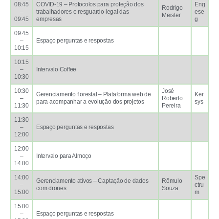
08:45
COVID-19 – Protocolos para proteção dos
Eng
Rodrigo
–
trabalhadores e resguardo legal das
ese
Meister
09:45
empresas
g
09:45
–
Espaço perguntas e respostas
10:15
10:15
–
Intervalo Coffee
10:30
10:30
José
Gerenciamento florestal – Plataforma web de
Ker
–
Roberto
para acompanhar a evolução dos projetos
sys
11:30
Pereira
11:30
–
Espaço perguntas e respostas
12:00
12:00
–
Intervalo para Almoço
14:00
14:00
Spe
Gerenciamento ativos – Captação de dados
Rômulo
–
ctru
com drones
Souza
15:00
m
15:00
–
Espaço perguntas e respostas