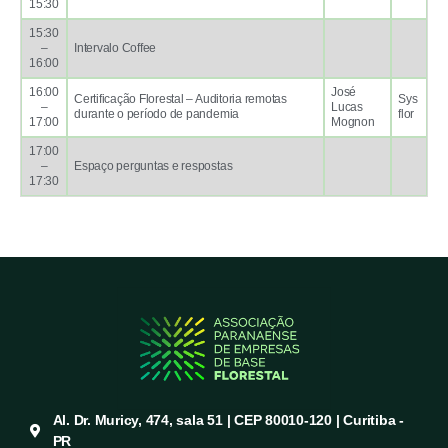
15:30
15:30
–
Intervalo Coffee
16:00
16:00
José
Certificação Florestal – Auditoria remotas
Sys
–
Lucas
durante o período de pandemia
flor
17:00
Mognon
17:00
–
Espaço perguntas e respostas
17:30
Al. Dr. Muricy, 474, sala 51 | CEP 80010-120 | Curitiba -
PR