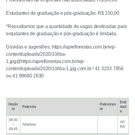
Estudantes de graduação e pós-graduação: R$ 150,00
*Ressaltamos que a quantidade de vagas destinadas para
estudantes de graduação e pós-graduação é limitada.
Dúvidas e sugestões: https://apreflorestas.com.br/wp-
content/uploads/2020/10/iba-
1.jpg@https://apreflorestas.com.br/wp-
content/uploads/2020/10/iba-1.jpg.com.br / 41 3233 7856
ou 41 99680 2830
Enti
Horár
Palestran
Palestra
dad
io
te
e
08:30
AP
–
Abertura
RE
08:45